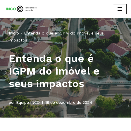
Pular
para
o
Início
»
Entenda o que é IGPM do imóvel e seus
conteúdo
impactos
Entenda o que é
IGPM do imóvel e
seus impactos
por
Equipe INCO
18 de dezembro de 2024