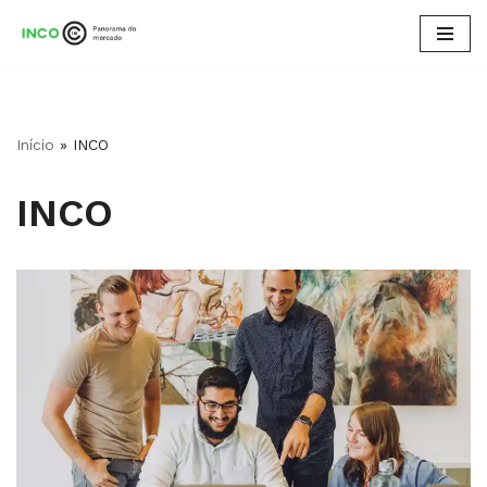
Pular
para
o
conteúdo
Início
»
INCO
INCO