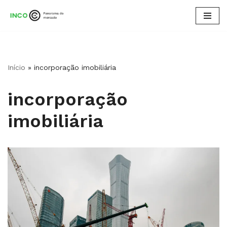
Pular
para
o
conteúdo
Início
»
incorporação imobiliária
incorporação
imobiliária