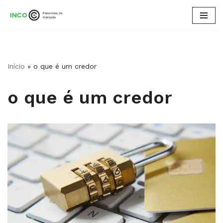
Pular
para
o
conteúdo
Início
»
o que é um credor
o que é um credor