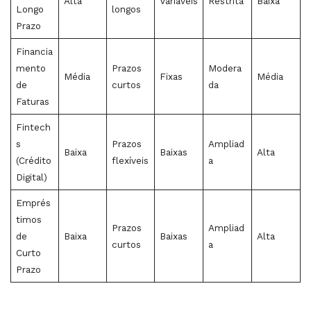
Alta
Variáveis
Restrita
Baixa
Longo
longos
Prazo
Financia
mento
Prazos
Modera
Média
Fixas
Média
de
curtos
da
Faturas
Fintech
s
Prazos
Ampliad
Baixa
Baixas
Alta
(Crédito
flexíveis
a
Digital)
Emprés
timos
Prazos
Ampliad
de
Baixa
Baixas
Alta
curtos
a
Curto
Prazo