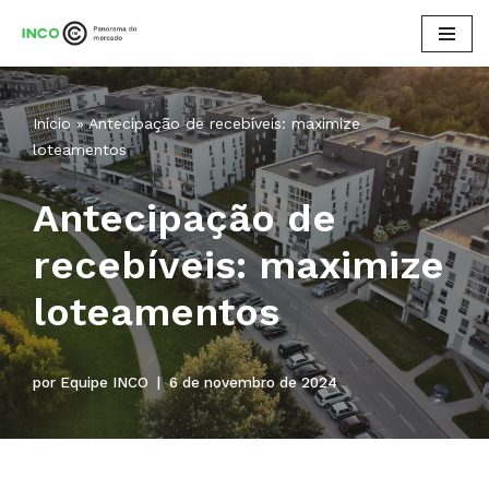
Pular
para
o
Início
»
Antecipação de recebíveis: maximize
conteúdo
loteamentos
Antecipação de
recebíveis: maximize
loteamentos
por
Equipe INCO
6 de novembro de 2024