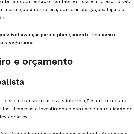
nter a documentação contábil em dia é imprescindível.
r a situação da empresa, cumprir obrigações legais e
dez.
 possível avançar para o planejamento financeiro —
ais segurança.
iro e orçamento
alista
 passo é transformar essas informações em um plano:
tas, despesas e investimentos com base na realidade do
es cenários.
ém ajuda a identificar onde é possível reduzir custos e