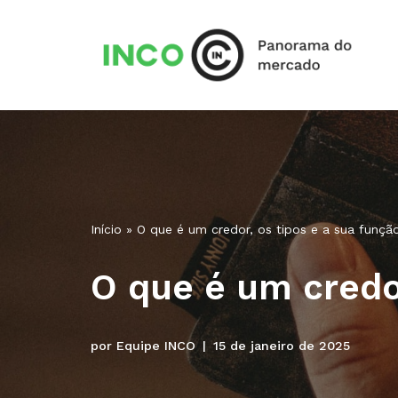
Pular
para
o
conteúdo
Início
»
O que é um credor, os tipos e a sua funçã
O que é um credor
por
Equipe INCO
15 de janeiro de 2025