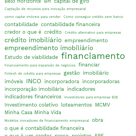
Belo Horizonte
BH
capital de giro
Captação de recursos para inovação empresarial
como captar imóveis para vender
Como conseguir crédito sem banco
contabilidade
contabilidade financeira
credor o que é
crédito
Crédito alternativo para empresas
crédito imobiliário
empreendimento
empreendimento imobiliário
financiamento
Estudo de viabilidade
financiar
Financiamento para expansão de negócios
gestão
imobiliário
Fintech de crédito para empresas
INCO
imóveis
incorporadora
incorporadoras
incorporação imobiliária
indicadores
indicadores financeiros
Investidores para empresas B2B
Investimento coletivo
loteamentos
MCMV
Minha Casa Minha Vida
obra
Modelos inovadores de financiamento empresarial
o que é contabilidade financeira
o que é um credor
preço
projetos
SPE