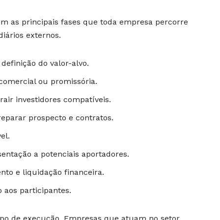
om as principais fases que toda empresa percorre
iários externos.
definição do valor-alvo.
comercial ou promissória.
air investidores compatíveis.
reparar prospecto e contratos.
el.
sentação a potenciais aportadores.
to e liquidação financeira.
aos participantes.
mpo de execução. Empresas que atuam no setor