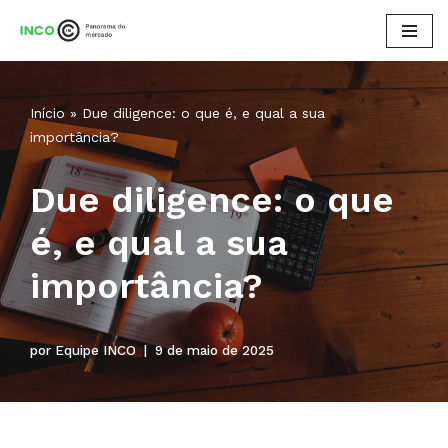
Pular
para
o
Início
»
Due diligence: o que é, e qual a sua
conteúdo
importância?
Due diligence: o que
é, e qual a sua
importância?
por
Equipe INCO
9 de maio de 2025