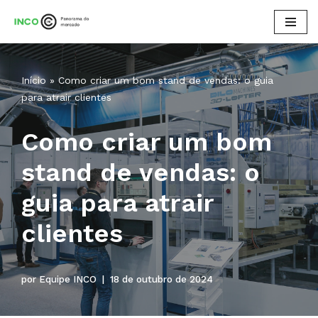
Pular
para
o
Início
»
Como criar um bom stand de vendas: o guia
conteúdo
para atrair clientes
Como criar um bom
stand de vendas: o
guia para atrair
clientes
por
Equipe INCO
18 de outubro de 2024