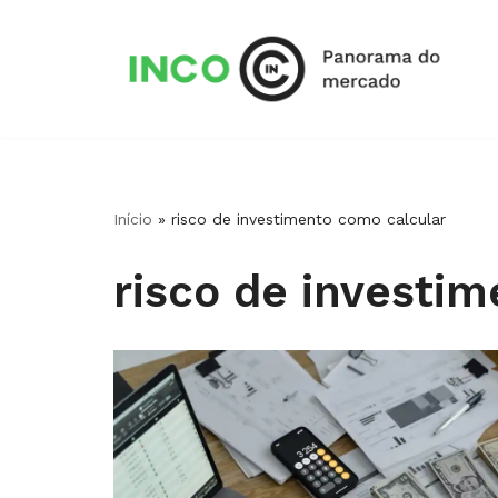
Pular
para
o
conteúdo
Início
»
risco de investimento como calcular
risco de investi