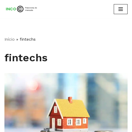
Pular
para
o
conteúdo
Início
»
fintechs
fintechs