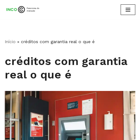
Pular
para
o
conteúdo
Início
»
créditos com garantia real​ o que é
créditos com garantia
real​ o que é