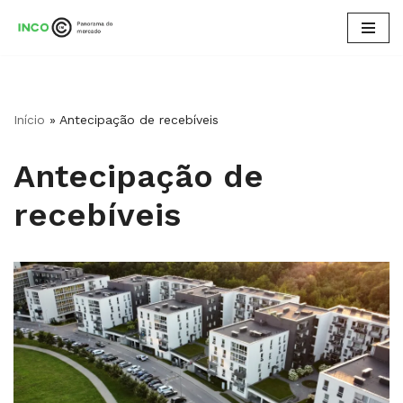
Pular
para
o
conteúdo
Início
»
Antecipação de recebíveis
Antecipação de
recebíveis