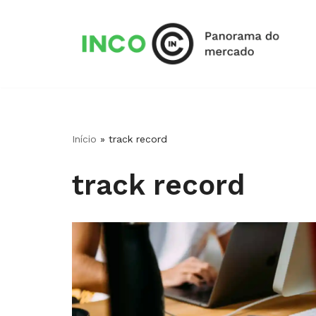
Pular
para
o
conteúdo
Início
»
track record
track record