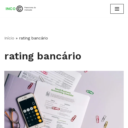
Pular
para
o
conteúdo
Início
»
rating bancário
rating bancário