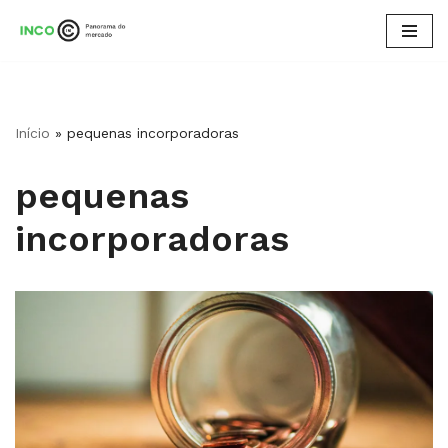
Pular
para
o
conteúdo
Início
»
pequenas incorporadoras
pequenas
incorporadoras