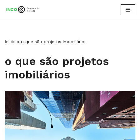
Pular
para
o
conteúdo
Início
»
o que são projetos imobiliários​
o que são projetos
imobiliários​