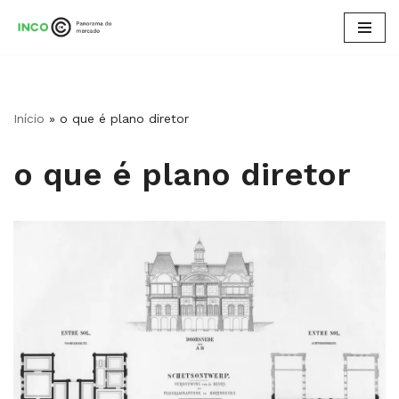
Pular
para
o
conteúdo
Início
»
o que é plano diretor
o que é plano diretor