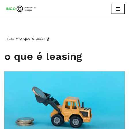
Pular
para
o
conteúdo
Início
»
o que é leasing
o que é leasing