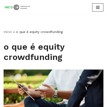
Pular
para
o
conteúdo
Início
»
o que é equity crowdfunding
o que é equity
crowdfunding