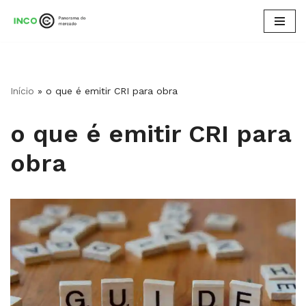
Pular
para
o
conteúdo
Início
»
o que é emitir CRI para obra
o que é emitir CRI para
obra