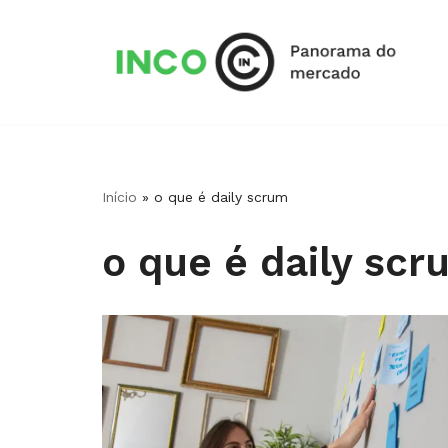
Pular
para
o
conteúdo
Início
»
o que é daily scrum
o que é daily scr