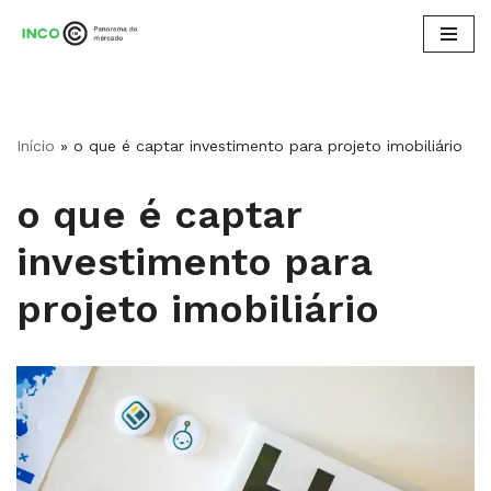
Pular
para
o
conteúdo
Início
»
o que é captar investimento para projeto imobiliário
o que é captar
investimento para
projeto imobiliário