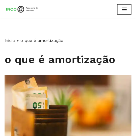
Pular
para
o
conteúdo
Início
»
o que é amortização
o que é amortização