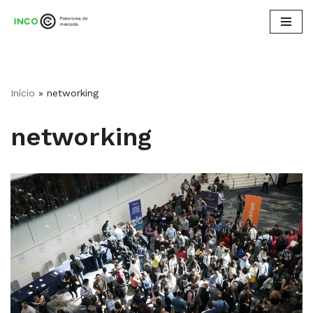
Pular
para
o
conteúdo
Início
»
networking
networking