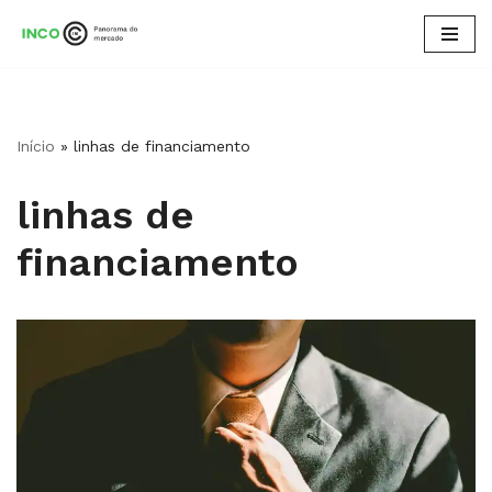
Pular
para
o
conteúdo
Início
»
linhas de financiamento​
linhas de
financiamento​