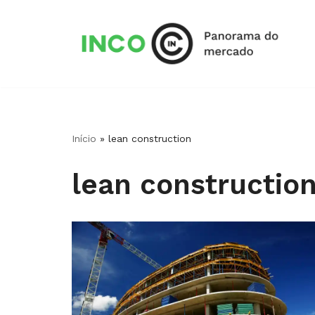
Pular
para
o
conteúdo
Início
»
lean construction
lean constructio