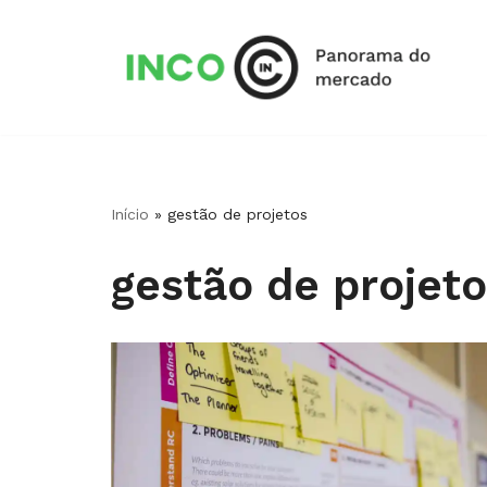
Pular
para
o
conteúdo
Início
»
gestão de projetos
gestão de projet