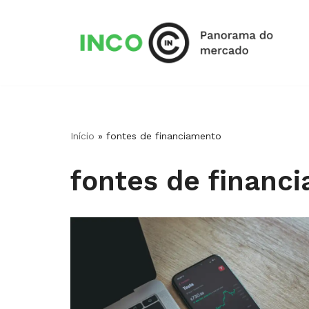
Pular
para
o
conteúdo
Início
»
fontes de financiamento
fontes de financ