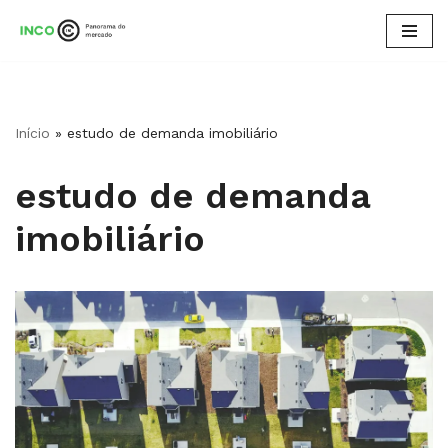
Pular
para
o
conteúdo
Início
»
estudo de demanda imobiliário
estudo de demanda
imobiliário