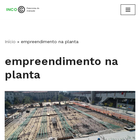
Pular
para
o
conteúdo
Início
»
empreendimento na planta
empreendimento na
planta