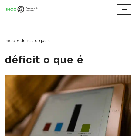
Pular
para
o
conteúdo
Início
»
déficit o que é
déficit o que é