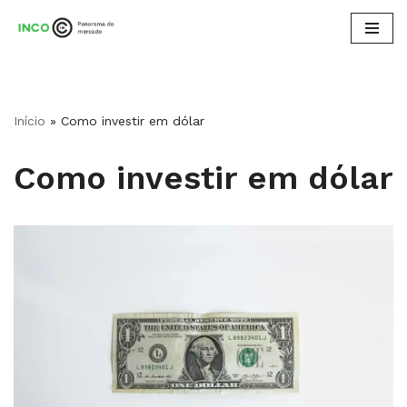
Pular
para
o
conteúdo
Início
»
Como investir em dólar​
Como investir em dólar​