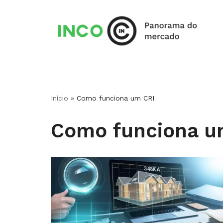
Pular
para
o
conteúdo
Início
»
Como funciona um CRI
Como funciona u