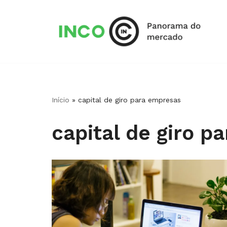
Pular
para
o
conteúdo
Início
»
capital de giro para empresas​
capital de giro p