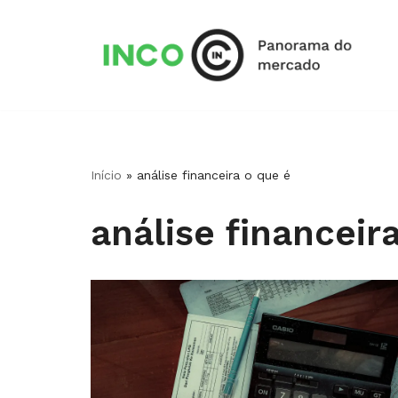
Pular
para
o
conteúdo
Início
»
análise financeira o que é
análise financeir